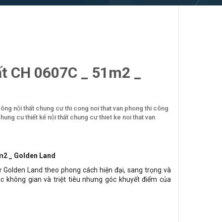
hất CH 0607C _ 51m2 _
công nội thất chung cư
thi cong noi that van phong
thi công
 chung cu
thiết kế nội thất chung cư
thiet ke noi that van
1m2 _ Golden Land
ư Golden Land theo phong cách hiện đại, sang trọng và
các không gian và triệt tiêu nhưng góc khuyết điểm của