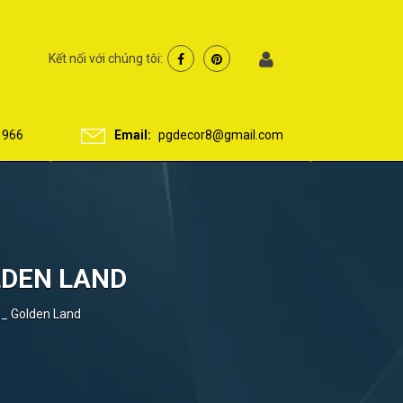
Kết nối với chúng tôi:
 966
Email:
pgdecor8@gmail.com
OLDEN LAND
 _ Golden Land