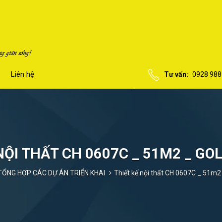
Liên hệ
Tư vấn:
0928 988
NỘI THẤT CH 0607C _ 51M2 _ G
TỔNG HỢP CÁC DỰ ÁN TRIỂN KHAI
Thiết kế nội thất CH 0607C _ 51m2