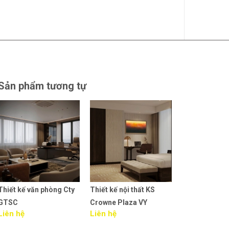
Sản phẩm tương tự
Thiết kế nội thất KS
Thi công nội thất văn
Thiết kế nội t
Crowne Plaza VY
phòng MEDA HN
phòng MEDA
Liên hệ
Liên hệ
Liên hệ