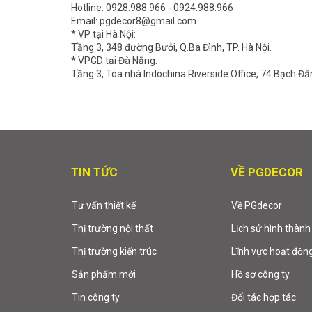
Hotline: 0928.988.966 - 0924.988.966
Email: pgdecor8@gmail.com
* VP tại Hà Nội:
Tầng 3, 348 đường Bưởi, Q.Ba Đình, TP. Hà Nội.
* VPGD tại Đà Nẵng:
Tầng 3, Tòa nhà Indochina Riverside Office, 74 Bạch Đằ
TIN TỨC
VỀ PGDECOR
Tư vấn thiết kế
Về PGdecor
Thị trường nội thất
Lịch sử hình thành
Thị trường kiến trúc
Lĩnh vực hoạt độn
Sản phẩm mới
Hồ sơ công ty
Tin công ty
Đối tác hợp tác