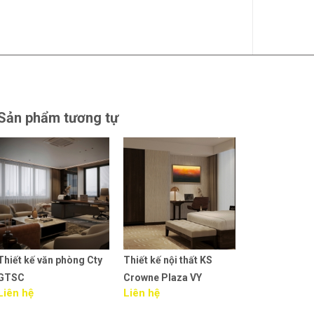
Sản phẩm tương tự
Thiết kế nội thất KS
Thi công nội thất văn
Thiết kế nội t
Crowne Plaza VY
phòng MEDA HN
phòng MEDA
Liên hệ
Liên hệ
Liên hệ