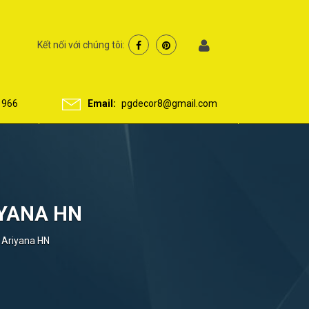
Kết nối với chúng tôi:
 966
Email:
pgdecor8@gmail.com
IYANA HN
y Ariyana HN