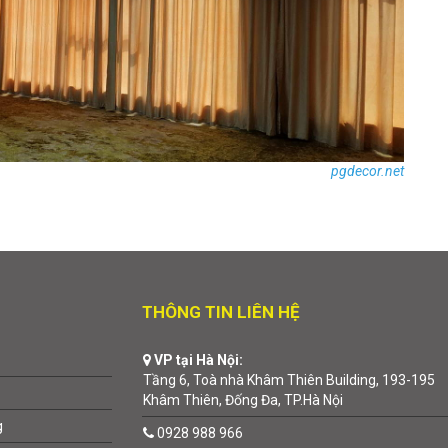
pgdecor.net
THÔNG TIN LIÊN HỆ
VP tại Hà Nội:
Tầng 6, Toà nhà Khâm Thiên Building, 193-195
Khâm Thiên, Đống Đa, TP.Hà Nội
g
0928 988 966