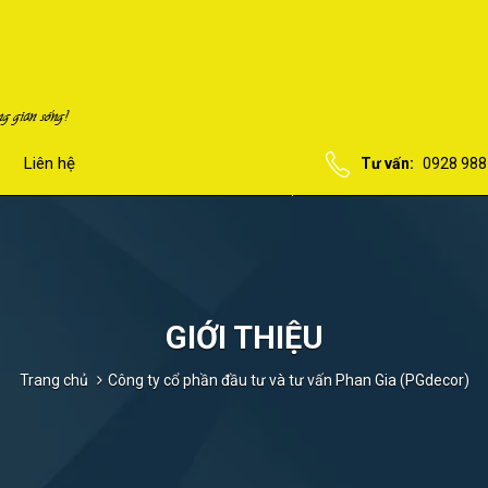
Liên hệ
Tư vấn:
0928 988
GIỚI THIỆU
Trang chủ
Công ty cổ phần đầu tư và tư vấn Phan Gia (PGdecor)