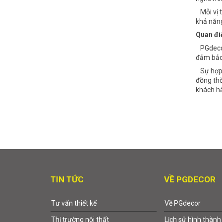
Mỗi vị t
khả năng
Quan điể
PGdecor 
đảm bảo 
Sự hợp t
đồng thờ
khách hà
TIN TỨC
VỀ PGDECOR
Tư vấn thiết kế
Về PGdecor
Thị trường nội thất
Lịch sử hình thành