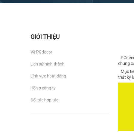
GIỚI THIỆU
Về PGdecor
PGdecor 
chung cư
Lịch sử hình thành
Mục tiêu
Lĩnh vực hoạt động
thật kỹ 
Hồ sơ công ty
Đối tác hợp tác