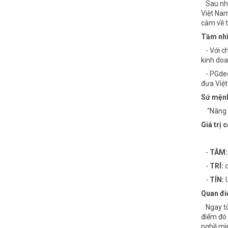
Sau nhiề
Việt Nam
cảm về t
Tầm nhì
- Với ch
kinh doa
- PGdeco
đưa Việt
Sứ mện
“Nâng tầ
Giá trị c
-
TÂM:
-
TRÍ:
c
-
TÍN:
U
Quan đi
Ngay từ 
điểm đó 
nghề mìn