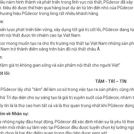
u năm hình thành và phát triển trong lĩnh vực nội thất, PGdecor đã xâ
. Điều đó được thể hiện qua hàng loạt dự án từ lớn đến nhỏ của PGdecor 
hương hiệu PGdecor trong lòng rất nhiều khách hàng.
n:
iến lược phát triển bền vững, xây dựng tốt giá trị cốt lõi, PGdecor đang từ
nh nội thất được tín nhiệm cao tại Việt Nam.
r mong muốn tạo ra cho thị trường nội thất tại Việt Nam những sản phẩm t
 Nam trở thành điểm sáng trên bản đồ nội thất châu Á.
h:
m giá trị không gian sống và sản phẩm nội thất cho người Việt”
ốt lõi:
TÂM - TRÍ – TÍN
PGdecor lấy chữ “tâm” để làm cơ sở trong việc tạo ra sản phẩm, cũng nh
hữ Trí đại diện cho sự sáng tạo là giá trị xuyên suốt của PGdecor, nhằm 
y tín là là thứ cao hơn tất cả và là thứ quan trọng nhất khi PGdecor đứng
ểm về Nhân sự:
những ngày đầu hoạt động, PGdecor đã xác định nhân sự là yêu tố then
nên mỗi nhân sự làm việc tại PGdecor đều được tuyển chọn kỹ lưỡng nga
h chọn là hai đặc điểm quan trọng đầu tiên được xem xét.