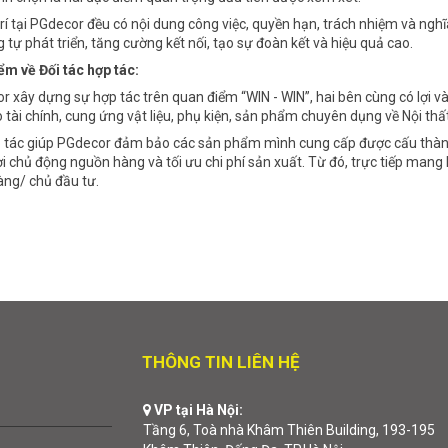
rí tại PGdecor đều có nội dung công việc, quyền hạn, trách nhiệm và nghĩ
 tự phát triển, tăng cường kết nối, tạo sự đoàn kết và hiệu quả cao.
m về Đối tác hợp tác:
xây dựng sự hợp tác trên quan điểm “WIN - WIN”, hai bên cùng có lợi và 
tài chính, cung ứng vật liệu, phụ kiện, sản phẩm chuyên dụng về Nội thất
ác giúp PGdecor đảm bảo các sản phẩm mình cung cấp được cấu thành từ 
i chủ động nguồn hàng và tối ưu chi phí sản xuất. Từ đó, trực tiếp mang l
ng/ chủ đầu tư.
THÔNG TIN LIÊN HỆ
VP tại Hà Nội:
Tầng 6, Toà nhà Khâm Thiên Building, 193-195