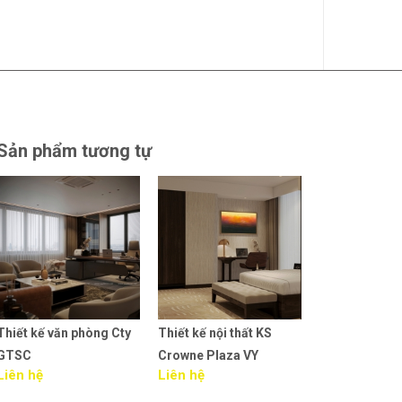
Sản phẩm tương tự
Thiết kế nội thất KS
Thi công nội thất văn
Thiết kế nội t
Crowne Plaza VY
phòng MEDA HN
phòng MEDA
Liên hệ
Liên hệ
Liên hệ