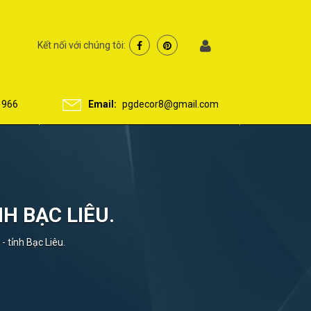
Kết nối với chúng tôi:
 966
Email:
pgdecor8@gmail.com
NH BẠC LIÊU.
- tỉnh Bạc Liêu.