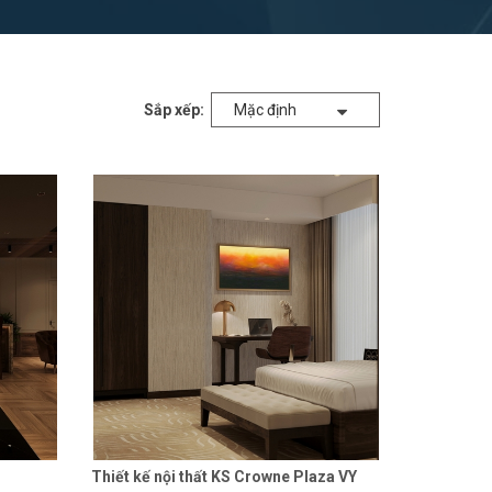
Sắp xếp:
Mặc định
Thiết kế nội thất KS Crowne Plaza VY
 tiết
Liên hệ
Chi tiết