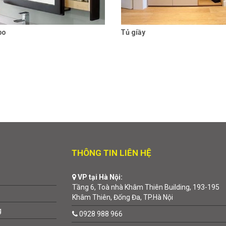
bo
Tủ giầy
Liên hệ
Chi tiết
Liên hệ
Chi
THÔNG TIN LIÊN HỆ
VP tại Hà Nội:
Tầng 6, Toà nhà Khâm Thiên Building, 193-195
Khâm Thiên, Đống Đa, TP.Hà Nội
g
0928 988 966