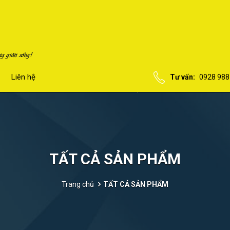
Liên hệ
Tư vấn:
0928 988
TẤT CẢ SẢN PHẨM
Trang chủ
TẤT CẢ SẢN PHẨM