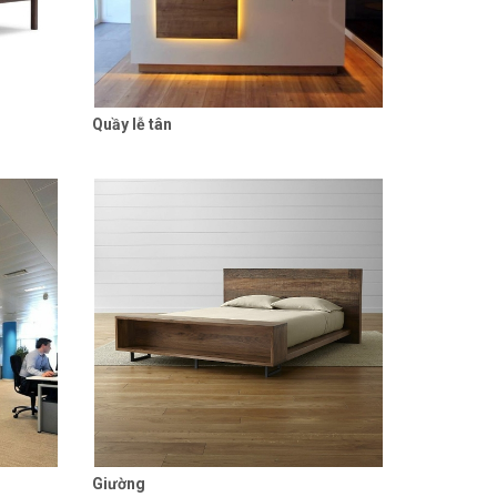
Quầy lễ tân
 tiết
Liên hệ
Chi tiết
Giường
 tiết
Liên hệ
Chi tiết