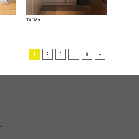
Tủ Bếp
 tiết
Liên hệ
Chi tiết
1
2
3
...
8
»