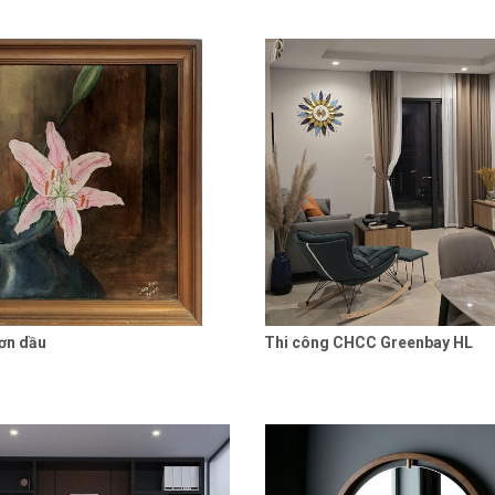
ơn dầu
Thi công CHCC Greenbay HL
Liên hệ
Chi tiết
Liên hệ
Chi