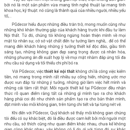
bởi nó là một sản phẩm vừa mang tính nghệ thuật lại mang tính
khoa học, kỹ thuật. nó cũng là thành quả của nhiều người, nhiều yếu
tố,...
PGdecor hiểu được những điều trăn trở, mong muốn cũng như
những khó khăn thường gặp của khách hàng trước khi đầu tư làm
Nội thất. Từ đó, chúng tôi không ngừng hoàn thiện mình về mọi
mặt từ nhân sự, cở sở vật chất đến tư tưởng làm nghề,.. để có thể
mang đến khách hàng những ý tưởng thiết kế độc đáo, giầu tính
sáng tạo, những không gian đẹp sang trọng được cá nhân hóa,
những phương án đề xuất hợp lý về mọi mặt nhằm đáp ứng tối đa
nhu cầu sử dụng và tối thiểu chi phí bỏ ra.
Với PGdecor, việc
thiết kế nội thất
không chỉ là công việc kiếm
tiền, nó mang trong mình rất nhiều sự cống hiến, những ước mơ
được vun đắp từ những ý tưởng, những giờ làm việc hết mình và
những cái tâm rất thật. Mỗi người thiết kế tại PGdecor đều nhận
thức rõ quan điểm rằng tất cả những gì mình tạo ra cho khách
hàng phải coi đó như chính sản phẩm tạo ra cho bản thân mình,
đặt mình vào mỗi không gian, trên từng chi tiết và tại từng nét vẽ.
Khi đến với PGdecor, Quý khách sẽ thấy mỗi không gian chúng
tôi đếu có sự khác biệt, đó là điều được cam kết bởi mỗi người một
nhu cầu, sở thích cũng như quan điểm khác nhau, chưa kể không
gian cũng khác nhau, vậy không có lí do gì với từng đó sự khác