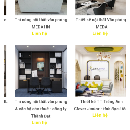
e
Thi công nội thất văn phòng
Thiết kế nội thất Văn phòng
MEDA HN
MEDA
Liên hệ
Liên hệ
L
Thi công nội thất văn phòng
Thiết kế TT Tiếng Anh
& căn hộ cho thuê - công ty
Clever Junior - tỉnh Bạc Liêu.
Liên hệ
Thành Đạt
Liên hệ