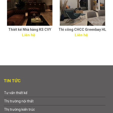
CVY
Thi công CHCC Greenbay HL
Thi công nội thất văn phòng
Liên hệ
& căn hộ cho thuê - công ty
Thành Đạt
Liên hệ
TIN TỨC
Tư vấn thiết kế
Thị trường nội thất
Thị trường kiến trúc