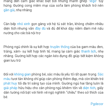
mang đến cảm giác khác biệt bởi những mảnh ghép “
lego
” tùy
hứng. Đường cong mềm mại của sofa làm phòng khách trở nên
gần gũi
, nhẹ nhàng
Căn bếp
nhỏ xinh
gọn gàng với hệ tủ sát trần, không chiếm nhiều
diện tích nhưng vẫn
đầy đủ
và đủ để khơi dậy niềm đam mê nấu
nướng cho các bà nội trợ
Phòng ngủ chính là sự kết hợp
truyền thống
của ba gam màu đen,
trắng, xám- sự kết hợp tinh tế, mang lại cảm giác
thanh lịch
, nhẹ
nhàng. Giường kết hợp các ngăn kéo đựng đồ giúp tiết kiệm không
gian lưu trữ
Đối với
không gian
phòng bé, sắc màu là yếu tố rất quan trọng.
Sắc
màu
tươi tắn không chỉ giúp căn phòng thêm đẹp, mà còn khiến trẻ
phát huy
tối đa trí sáng tạo của mình. Giường ngủ hai tầng luôn là
giải pháp
hữu hiệu cho căn phòng ngủ khiêm tốn về
diện tích
, giấy
dán tường nổi bật với hình vẽ ngộ nghĩnh “chiều” theo sở thích của
bé.
Pgdecor