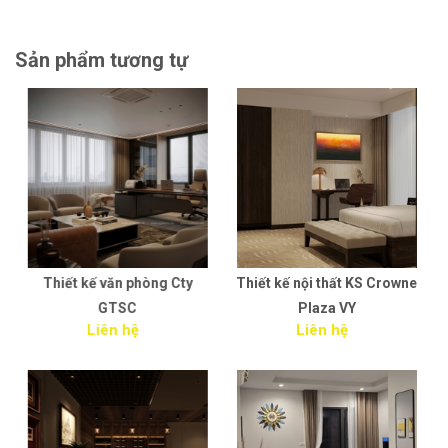
Sản phẩm tương tự
y
Thiết kế nội thất KS Crowne
Thi công nội thất văn phòng
Plaza VY
MEDA HN
Liên hệ
Liên hệ