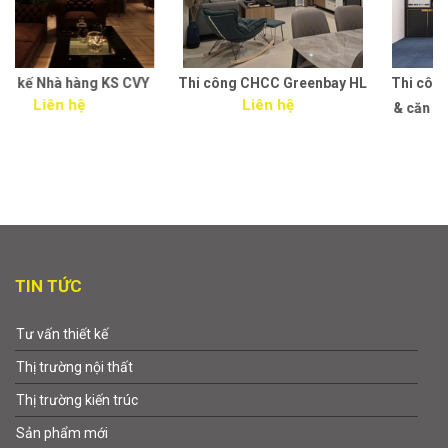
Y
Thi công CHCC Greenbay HL
Thi công nội thất văn phòng
Liên hệ
& căn hộ cho thuê - công ty
Thành Đạt
Liên hệ
TIN TỨC
Tư vấn thiết kế
Thị trường nội thất
Thị trường kiến trúc
Sản phẩm mới