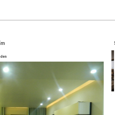
ẩm
rden
Thiết kế văn phòng Cty
GTSC
Liên hệ