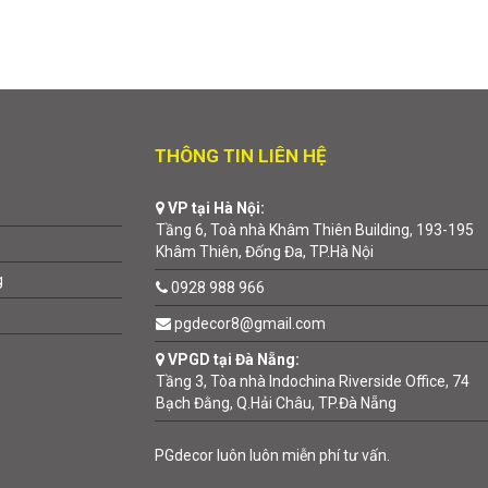
THÔNG TIN LIÊN HỆ
VP tại Hà Nội:
Tầng 6, Toà nhà Khâm Thiên Building, 193-195
Khâm Thiên, Đống Đa, TP.Hà Nội
g
0928 988 966
pgdecor8@gmail.com
VPGD tại Đà Nẵng:
Tầng 3, Tòa nhà Indochina Riverside Office, 74
Bạch Đằng, Q.Hải Châu, TP.Đà Nẵng
PGdecor luôn luôn miễn phí tư vấn.