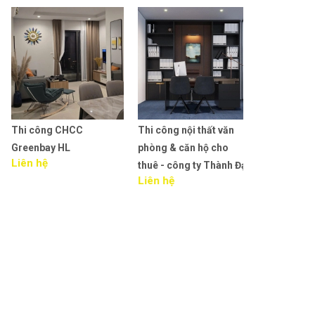
Thi công CHCC
Thi công nội thất văn
Thiết kế TT T
Greenbay HL
phòng & căn hộ cho
Clever Junior 
Liên hệ
thuê - công ty Thành Đạt
Liêu.
Liên hệ
Liên hệ