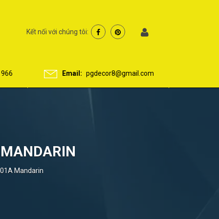
Kết nối với chúng tôi:
 966
Email:
pgdecor8@gmail.com
A MANDARIN
2301A Mandarin