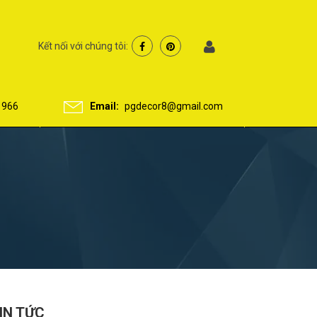
Kết nối với chúng tôi:
 966
Email:
pgdecor8@gmail.com
IN TỨC