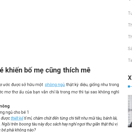
Tư
Th
Th
S
Ti
bé khiến bố mẹ cũng thích mê
 mơ ước được sở hữu một
phòng ngủ
thật kỳ diệu, giống như trong
c mơ thơ ấu của bạn vẫn chỉ là trong mơ thì tại sao không nghĩ
 mông
u được
thiết kế
tỉ mỉ, chăm chút đến từng chi tiết như mũi tàu, bánh lái,
gồi trên boong tàu này đọc sách hay nghỉ ngơi thư giãn thật thú vị
c bé phải không nào?