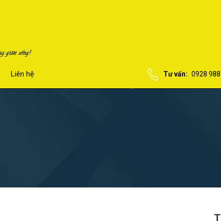
Liên hệ
Tư vấn:
0928 988
T