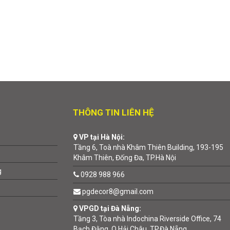
THÔNG TIN LIÊN HỆ
VP tại Hà Nội:
Tầng 6, Toà nhà Khâm Thiên Building, 193-195
Khâm Thiên, Đống Đa, TP.Hà Nội
g
0928 988 966
pgdecor8@gmail.com
VPGD tại Đà Nẵng:
Tầng 3, Tòa nhà Indochina Riverside Office, 74
Bạch Đằng, Q.Hải Châu, TP.Đà Nẵng