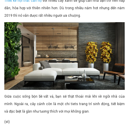
Thiết kế nội thất căn hộ
với nhiều cây xanh sẽ giúp căn nhà bạn trở nên hấp
dẫn, hòa hợp với thiên nhiên hơn. Dù trong nhiều năm hot nhưng đến năm
2019 thì nó vẫn được rất nhiều người ưa chuộng.
Giữa cuộc sống bộn bề vất vả, bạn sẽ thật thoải mái khi về ngôi nhà của
mình. Ngoài ra, cây cảnh còn là một chi tiets trang trí sinh động, tiết kiệm
và đặc biệt là gần như tương thích với mọi không gian.
(st)