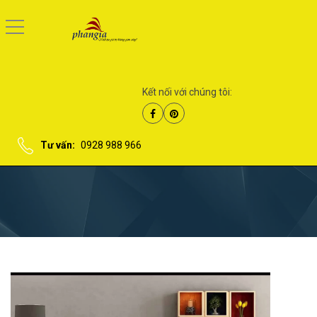
Kết nối với chúng tôi:
Tư vấn:
0928 988 966