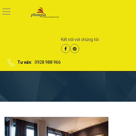
Kết nối với chúng tôi:
Tư vấn:
0928 988 966