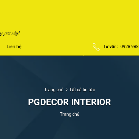
Liên hệ
Tư vấn:
0928 988
Trang chủ
Tất cả tin tức
PGDECOR INTERIOR
Trang chủ