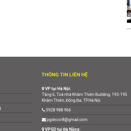
THÔNG TIN LIÊN HỆ
VP tại Hà Nội:
Tầng 6, Toà nhà Khâm Thiên Building, 193-195
Khâm Thiên, Đống Đa, TP.Hà Nội
g
0928 988 966
pgdecor8@gmail.com
VPGD tại Đà Nẵng: