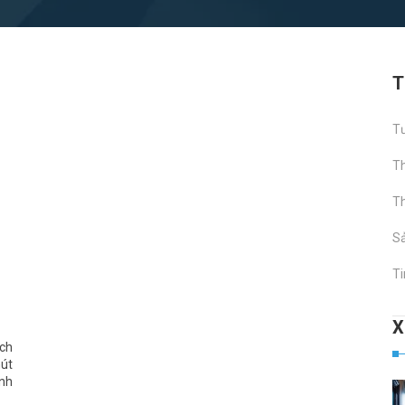
T
Tư
Th
Th
S
Ti
ch
hút
anh