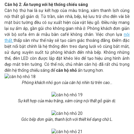
Căn hộ 2: Ấn tượng với hệ thống chiếu sáng
Căn hộ thứ hai là sự kết hợp của màu trắng, xám thanh lịch cùng
nội thất gỗ giản dị. Từ trần, sàn nhà, bếp, kệ lưu trữ cho đến vài bề
mặt bức tường đều có sự xuất hiện của vật liệu gỗ. Điều này mang
lại sự ấm áp, gần gũi cho không gian nhà ở. Phòng khách đơn giản
với bộ sofa êm ái mẫu bàn café không chân. Việc chọn lựa
nội
thất
thấp sàn như thế này sẽ tạo cảm giác thoáng đãng. Điểm đặc
biệt nổi bật chính là hệ thống đèn treo dạng lưới vô cùng bắt mắt,
sử dụng xuyên suốt từ phòng khách đến nhà bếp. Không những
thế, đèn LED còn được lắp đặt khéo léo để tạo hiệu ứng hình ảnh
đẹp mắt trên tường. Có thể nói, chủ nhân căn hộ đã rất chú trọng
đến hệ thống chiếu sáng để
căn hộ nhỏ
ấn tượng hơn.
Phòng khách nhỏ gọn của căn hộ nhìn từ trên cao…
Sự kết hợp của màu trắng, xám cùng nội thất gỗ giản dị.
Góc bếp đơn giản, thanh lịch với thiết kế dạng chữ L.