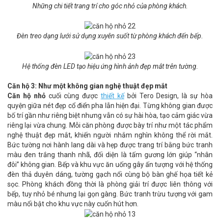
Những chi tiết trang trí cho góc nhỏ của phòng khách.
Đèn treo dạng lưới sử dụng xuyên suốt từ phòng khách đến bếp.
Hệ thống đèn LED tạo hiệu ứng hình ảnh đẹp mắt trên tường.
Căn hộ 3: Như một không gian nghệ thuật đẹp mắt
Căn hộ nhỏ
cuối cùng được
thiết kế
bởi Tero Design, là sự hòa
quyện giữa nét đẹp cổ điển pha lẫn hiện đại. Từng không gian được
bố trí gần như riêng biệt nhưng vẫn có sự hài hòa, tạo cảm giác vừa
riêng lại vừa chung. Mỗi căn phòng được bày trí như một tác phẩm
nghệ thuật đẹp mắt, khiến người nhắm nghìn không thể rời mắt.
Bức tường nơi hành lang dài và hẹp được trang trí bằng bức tranh
màu đen trắng thanh nhã, đối diện là tấm gương lớn giúp “nhân
đôi” không gian. Bếp và khu vực ăn uống gây ấn tượng với hệ thống
đèn thả duyên dáng, tường gạch nổi cùng bộ bàn ghế họa tiết kẻ
sọc. Phòng khách đồng thời là phòng giải trí được liên thông với
bếp, tuy nhỏ bé nhưng lại gọn gàng. Bức tranh trừu tượng với gam
màu nổi bật cho khu vực này cuốn hút hơn.