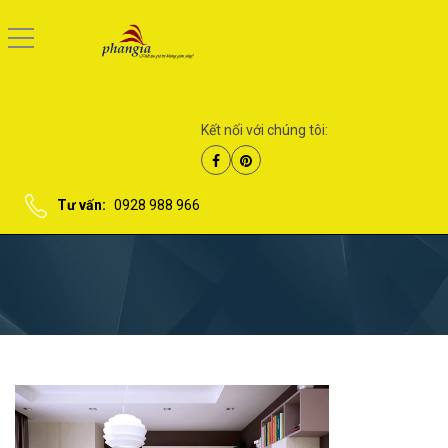
Kết nối với chúng tôi:
Tư vấn:
0928 988 966