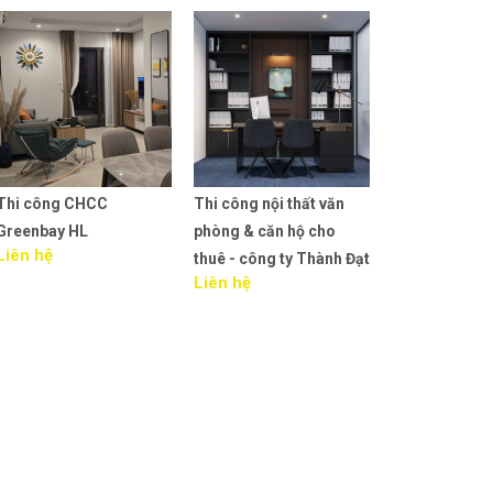
Thi công CHCC
Thi công nội thất văn
Thiết kế TT T
Greenbay HL
phòng & căn hộ cho
Clever Junior 
Liên hệ
thuê - công ty Thành Đạt
Liêu.
Liên hệ
Liên hệ