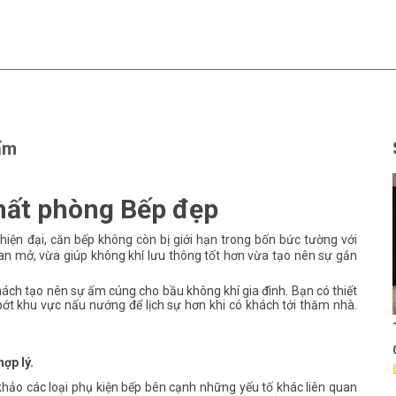
ẩm
thất phòng Bếp đẹp
iện đại, căn bếp không còn bị giới hạn trong bốn bức tường với
an mở, vừa giúp không khí lưu thông tốt hơn vừa tạo nên sự gắn
ách tạo nên sự ấm cúng cho bầu không khí gia đình. Bạn có thiết
t khu vực nấu nướng để lịch sự hơn khi có khách tới thăm nhà.
Thiết kế văn phòng Cty
GTSC
ợp lý.
Liên hệ
 khảo các loại phụ kiện bếp bên cạnh những yếu tố khác liên quan