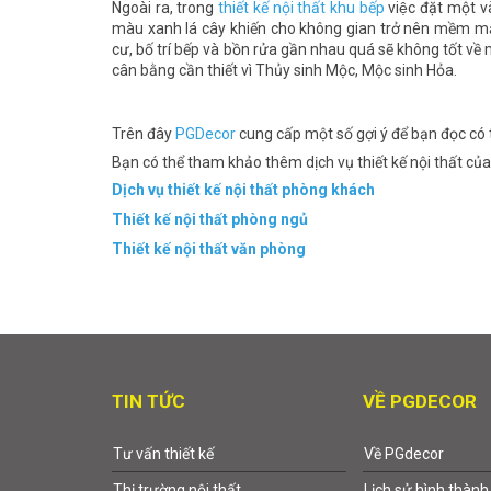
Ngoài ra, trong
thiết kế nội thất khu bếp
việc đặt một v
màu xanh lá cây khiến cho không gian trở nên mềm mại
cư, bố trí bếp và bồn rửa gần nhau quá sẽ không tốt
cân bằng cần thiết vì Thủy sinh Mộc, Mộc sinh Hỏa.
Trên đây
PGDecor
cung cấp một số gợi ý để bạn đọc có 
Bạn có thể tham khảo thêm dịch vụ thiết kế nội thất củ
Dịch vụ thiết kế nội thất phòng khách
Thiết kế nội thất phòng ngủ
Thiết kế nội thất văn phòng
TIN TỨC
VỀ PGDECOR
Tư vấn thiết kế
Về PGdecor
Thị trường nội thất
Lịch sử hình thành