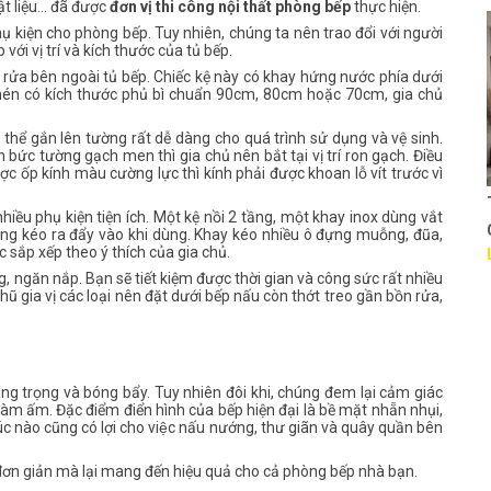
ật liệu... đã được
đơn vị thi công nội thất phòng bếp
thực hiện.
phụ kiện cho phòng bếp. Tuy nhiên, chúng ta nên trao đổi với người
 với vị trí và kích thước của tủ bếp.
ồn rửa bên ngoài tủ bếp. Chiếc kệ này có khay hứng nước phía dưới
kệ chén có kích thước phủ bì chuẩn 90cm, 80cm hoặc 70cm, gia chủ
thể gắn lên tường rất dễ dàng cho quá trình sử dụng và vệ sinh.
n bức tường gạch men thì gia chủ nên bắt tại vị trí ron gạch. Điều
c ốp kính màu cường lực thì kính phải được khoan lỗ vít trước vì
Thiết kế Nhà hàng KS
hiều phụ kiện tiện ích. Một kệ nồi 2 tầng, một khay inox dùng vắt
CVY
 dàng kéo ra đẩy vào khi dùng. Khay kéo nhiều ô đựng muỗng, đũa,
 sắp xếp theo ý thích của gia chủ.
Liên hệ
ng, ngăn nắp. Bạn sẽ tiết kiệm được thời gian và công sức rất nhiều
hũ gia vị các loại nên đặt dưới bếp nấu còn thớt treo gần bồn rửa,
g trọng và bóng bẩy. Tuy nhiên đôi khi, chúng đem lại cảm giác
àm ấm. Đặc điểm điển hình của bếp hiện đại là bề mặt nhẵn nhụi,
c nào cũng có lợi cho việc nấu nướng, thư giãn và quây quần bên
đơn giản mà lại mang đến hiệu quả cho cả phòng bếp nhà bạn.