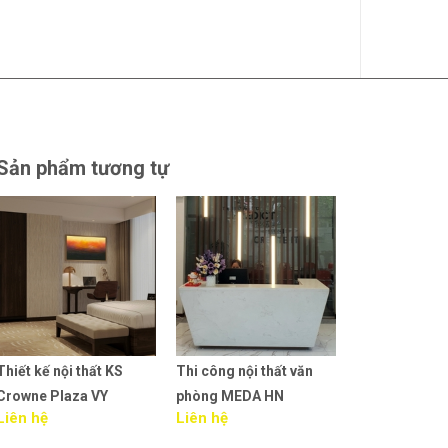
Sản phẩm tương tự
Thiết kế nội thất KS
Thi công nội thất văn
Thiết kế nội t
Crowne Plaza VY
phòng MEDA HN
phòng MEDA
Liên hệ
Liên hệ
Liên hệ