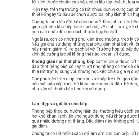
tới kích thước chuẩn của bếp, cách lắp ráp thiết bị, loại v
Hiện nay, trên thị trường có rất nhiều đơn vị cung cấp 
thiết kế ngay từ đầu để chọn được loại phụ kiện thích hợp
Chúng ta nên lắp đặt kệ chén inox 2 tầng phía trên b
giúp giữ cho khu bếp luôn sạch sẽ, vệ sinh. Lưu ý, 
nên cân nhắc để chọn kích thước hợp lý nhất.
Ngoài ra, còn có những phụ kiện treo muỗng, treo ly có 
Nếu gia chủ sử dụng những loại phụ kiện phải bắt vít lê
này nhằm giảm rủi ro gạch bị vỡ. Trường hợp tủ bếp đượ
kính đã cường lực sẽ không thể nào khoan vít được.
Không gian nội thất phòng bếp
có thể chứa được rất n
dao thớt riêng biệt có ray trượt nhẹ nhàng có thể dễ
thìa rất trật tự cùng với những hộc kéo chia ô gia vị được
Các phụ kiện trên giúp cho khu vực bếp trở nên gọn gà
nếu biết sắp xếp mọi thứ khoa học ngay từ đầu. Kệ dao, 
như vậy sẽ thuận tiện hơn khi sử dụng.
Làm đẹp và giữ ấm cho bếp
Phòng bếp theo xu hướng hiện đại thường kiểu cách san
hơi khô khan, lạnh lẽo cho người dùng nếu không được l
quá nhiều đường nét thẳng. Đặc điểm này không phải lú
gia đình.
Chúng ta có rất nhiều cách để làm ấm cho căn bếp, rất 