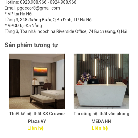
Hotline: 0928.988.966 - 0924.988.966
Email: pgdecor8@gmail.com
* VP tại Hà Nội:
Tầng 3, 348 đường Bưởi, Q.Ba Đình, TP. Hà Nội.
* VPGD tại Đà Nẵng:
Tầng 3, Tòa nhà Indochina Riverside Office, 74 Bạch Đằng, Q.Hải
Sản phẩm tương tự
Thiết kế nội thất KS Crowne
Thi công nội thất văn phòng
Plaza VY
MEDA HN
Liên hệ
Liên hệ