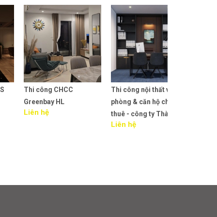
Thi công CHCC
Thi công nội thất văn
Thiết kế TT T
Greenbay HL
phòng & căn hộ cho
Clever Junior 
Liên hệ
thuê - công ty Thành Đạt
Liêu.
Liên hệ
Liên hệ