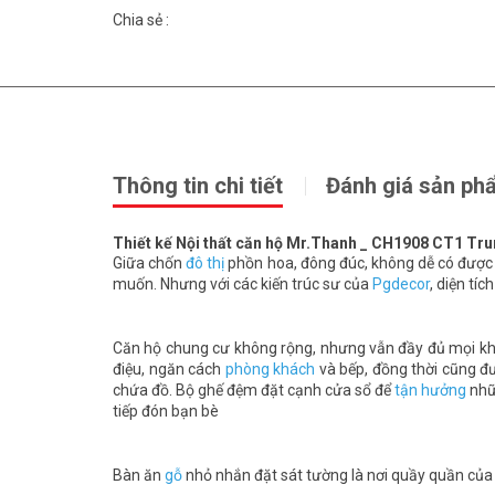
Chia sẻ :
Thông tin chi tiết
Đánh giá sản ph
Thiết kế Nội thất căn hộ Mr.Thanh _ CH1908 CT1 Tr
Giữa chốn
đô thị
phồn hoa, đông đúc, không dễ có được m
muốn. Nhưng với các kiến trúc sư của
Pgdecor
, diện tíc
Căn hộ chung cư không rộng, nhưng vẫn đầy đủ mọi kh
điệu, ngăn cách
phòng khách
và bếp, đồng thời cũng đ
chứa đồ. Bộ ghế đệm đặt cạnh cửa sổ để
tận hưởng
nhữ
tiếp đón bạn bè
Bàn ăn
gỗ
nhỏ nhắn đặt sát tường là nơi quầy quần c