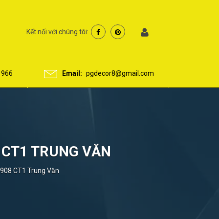
Kết nối với chúng tôi:
 966
Email:
pgdecor8@gmail.com
8 CT1 TRUNG VĂN
H1908 CT1 Trung Văn