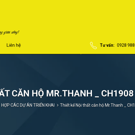
Liên hệ
Tư vấn:
0928 988
HẤT CĂN HỘ MR.THANH _ CH190
 HỢP CÁC DỰ ÁN TRIỂN KHAI
Thiết kế Nội thất căn hộ Mr.Thanh _ C