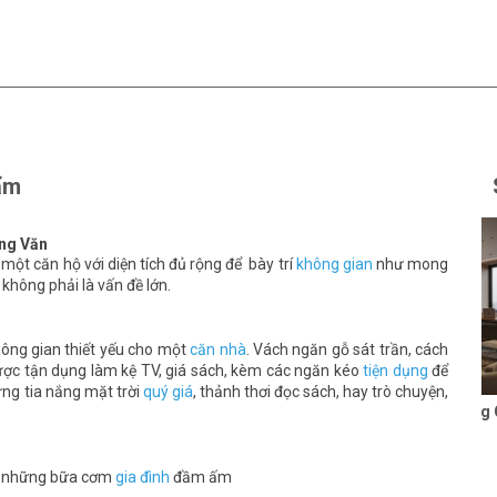
ẩm
ung Văn
ột căn hộ với diện tích đủ rộng để bày trí
không gian
như mong
h không phải là vấn đề lớn.
ông gian thiết yếu cho một
căn nhà
. Vách ngăn gỗ sát trần, cách
ược tận dụng làm kệ TV, giá sách, kèm các ngăn kéo
tiện dụng
để
ng tia nắng mặt trời
quý giá
, thảnh thơi đọc sách, hay trò chuyện,
Thiết kế văn phòng Cty
GTSC
Liên hệ
ủa những bữa cơm
gia đình
đầm ấm