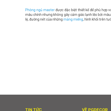
Phòng ngủ master
được đặc biệt thiết kế để phù hợp 
màu chính nhưng không gây cảm giác lạnh lẽo bởi màu v
lệ, đường nét của những
mảng miếng
, hình khối trên t
TIN TỨC
VỀ PGDECOR