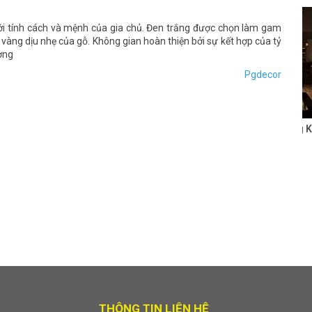
với tính cách và mệnh của gia chủ. Đen trắng được chọn làm gam
àng dịu nhẹ của gỗ. Không gian hoàn thiện bởi sự kết hợp của tỷ
ường
Pgdecor
Thiết kế Nhà hàng KS
CVY
Liên hệ
THÔNG TIN LIÊN HỆ