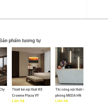
Sản phẩm tương tự
Thiết kế nội thất KS
Thi công nội thất văn
Thiết kế nội t
Crowne Plaza VY
phòng MEDA HN
phòng MEDA
Liên hệ
Liên hệ
Liên hệ