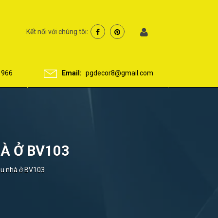
Kết nối với chúng tôi:
 966
Email:
pgdecor8@gmail.com
À Ở BV103
hu nhà ở BV103