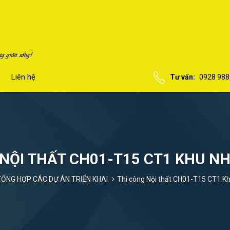
Liên hệ
Tư vấn:
0928 988
 NỘI THẤT CH01-T15 CT1 KHU NH
ỔNG HỢP CÁC DỰ ÁN TRIỂN KHAI
Thi công Nội thất CH01-T15 CT1 K