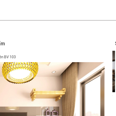
ẩm
iên BV 103
Thiết kế văn phòng Cty
GTSC
Liên hệ