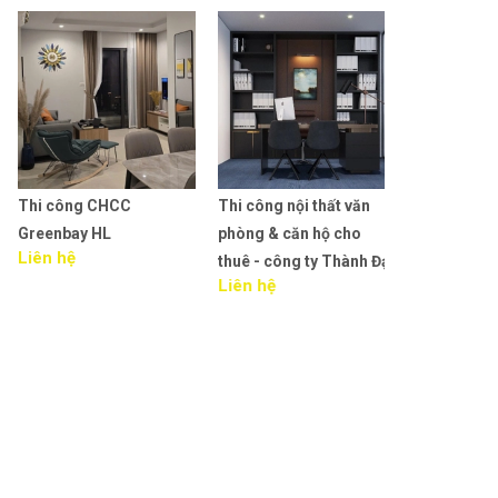
Thi công CHCC
Thi công nội thất văn
Thiết kế TT T
Greenbay HL
phòng & căn hộ cho
Clever Junior 
Liên hệ
thuê - công ty Thành Đạt
Liêu.
Liên hệ
Liên hệ