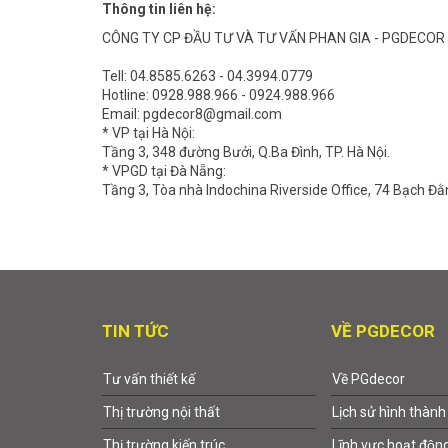
Thông tin liên hệ:
CÔNG TY CP ĐẦU TƯ VÀ TƯ VẤN PHAN GIA - PGDECOR
Tell: 04.8585.6263 - 04.3994.0779
Hotline: 0928.988.966 - 0924.988.966
Email: pgdecor8@gmail.com
* VP tại Hà Nội:
Tầng 3, 348 đường Bưởi, Q.Ba Đình, TP. Hà Nội.
* VPGD tại Đà Nẵng:
Tầng 3, Tòa nhà Indochina Riverside Office, 74 Bạch Đằ
TIN TỨC
VỀ PGDECOR
Tư vấn thiết kế
Về PGdecor
Thị trường nội thất
Lịch sử hình thành
Thị trường kiến trúc
Lĩnh vực hoạt độn