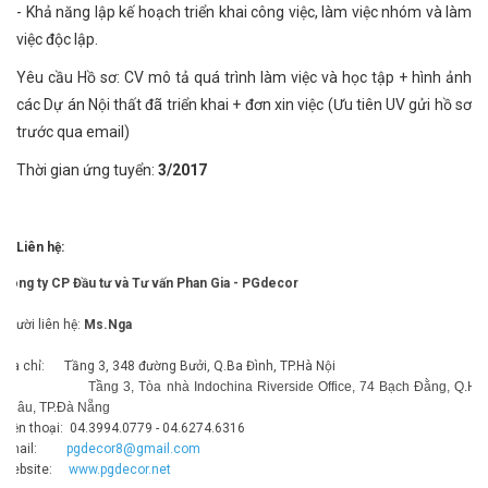
- Khả năng lập kế hoạch triển khai công việc, làm việc nhóm và làm
việc độc lập.
Yêu cầu Hồ sơ: CV mô tả quá trình làm việc và học tập + hình ảnh
các Dự án Nội thất đã triển khai + đơn xin việc (Ưu tiên UV gửi hồ sơ
trước qua email)
Thời gian ứng tuyển:
3/2017
Liên hệ:
Công ty CP Đầu tư và Tư vấn Phan Gia - PGdecor
Người liên hệ:
Ms.Nga
Địa chỉ: Tầng 3, 348 đường Bưởi, Q.Ba Đình, TP.Hà Nội
Tầng 3, Tòa nhà Indochina Riverside Office, 74 Bạch Đằng, Q.Hả
Châu, TP.Đà Nẵng
Điện thoại: 04.3994.0779 - 04.6274.6316
Email:
pgdecor8@gmail.com
Website:
www.pgdecor.net