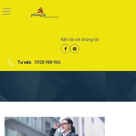
Kết nối với chúng tôi:
Tư vấn:
0928 988 966