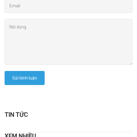
Gửi bình luận
TIN TỨC
XEM NHIỀU