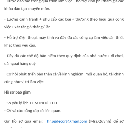
- Được đào tạo trong quá trình làm việc + hỗ trợ kinh phí tham gia các
khóa đào tạo chuyên môn.
- Lương cạnh tranh + phụ cấp các loại + thưởng theo hiệu quả công
việc + xét tăng 6 tháng/ lần.
- Hỗ trợ điện thoại, máy tính và đầy đủ các công cụ làm việc cần thiết
khác theo yêu cầu.
- Đầy đủ các chế độ bảo hiểm theo quy định của nhà nước + đi chơi,
dã ngoại hàng quý.
- Cơ hội phát triển bản thân cả về kinh nghiệm, mối quan hệ, tài chính
cũng như vị trí làm việc.
Hồ sơ bao gồm
- Sơ yếu lý lịch + CMTND/CCCD.
- CV và các bằng cấp có liên quan.
Gưi hồ sơ qua email:
hr.pgdecor@gmail.com
(Mrs.Quỳnh) để sơ