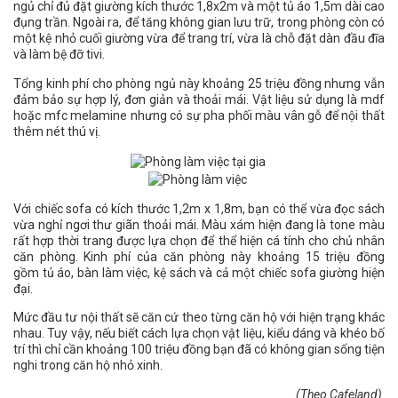
ngủ chỉ đủ đặt giường kích thước 1,8x2m và một tủ áo 1,5m dài cao
đụng trần. Ngoài ra, để tăng không gian lưu trữ, trong phòng còn có
một kệ nhỏ cuối giường vừa để trang trí, vừa là chỗ đặt dàn đầu đĩa
và làm bệ đỡ tivi.
Tổng kinh phí cho phòng ngủ này khoảng 25 triệu đồng nhưng vẫn
đảm bảo sự hợp lý, đơn giản và thoải mái. Vật liệu sử dụng là mdf
hoặc mfc melamine nhưng có sự pha phối màu vân gỗ để nội thất
thêm nét thú vị.
Với chiếc sofa có kích thước 1,2m x 1,8m, bạn có thể vừa đọc sách
vừa nghỉ ngơi thư giãn thoải mái. Màu xám hiện đang là tone màu
rất hợp thời trang được lựa chọn để thể hiện cá tính cho chủ nhân
căn phòng. Kinh phí của căn phòng này khoảng 15 triệu đồng
gồm tủ áo, bàn làm việc, kệ sách và cả một chiếc sofa giường hiện
đại.
Mức đầu tư nội thất sẽ căn cứ theo từng căn hộ với hiện trạng khác
nhau. Tuy vậy, nếu biết cách lựa chọn vật liệu, kiểu dáng và khéo bố
trí thì chỉ cần khoảng 100 triệu đồng bạn đã có không gian sống tiện
nghi trong căn hộ nhỏ xinh.
(Theo Cafeland)