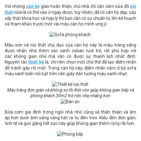
Với những
căn hộ
giao hoàn thiện, chủ nhà chỉ cần sắm sửa đồ
nội
thất
nữa là có thể vào ở ngay được, tuy nhiên, để có căn hộ đẹp, sắp
xếp thật khoa học và hợp lý thì bạn cần có sự chuẩn bị, lên kế hoạch
và tham khảo trước một vài mẫu căn hộ mình ưng ý.
Màu sơn và nội thất chủ đạo của căn hộ này là màu trắng sáng
được nhấn nhá thêm sắc xanh coban tươi trẻ, rất phù hợp với
các không gian nhỏ mà vẫn có được sự thanh lịch nhất định.
Nguyên tắc
thiết kế
là, chỉ nên chọn một chủ thể để tạo điểm nhấn
để tránh gây rối mắt. Trong căn hộ này, điểm nhấn nằm ở bộ sofa
màu xanh biển nổi bật trên nền giấy dán tường màu xanh nhạt.
Màu trắng đơn giản và không sợ lỗi thời còn giúp không gian bếp và
phòng khách 30m2 trở nên nhẹ nhàng hơn
Bữa cơm gia đình trong ngôi nhà nhỏ cũng sẽ thân thiện và ấm
áp hơn dưới ánh sáng vàng hắt ra từ đèn treo. Kiểu đèn đơn giản,
tinh tế và gọn gàng hết sức này giúp không gian thêm rộng rãi hơn.