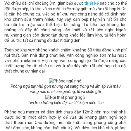
Với chiều dài chỉ khoảng 3m, gian bếp được
thiết kế
sao cho có thể
đặt được bếp, tủ kho và cả một chiếc máy giặt mà vẫn rất hợp lý. Do
là căn hộ chung cư, việc bố trí khu vực công năng đã cố định nên
khó chỉnh sửa thêm nhiều, tuy vậy, căn bếp này vẫn rất ổn cho
bà nội trợ mặc sức thể hiện tài năng. Tủ bếp tuy không lớn
những có đầy đủ công năng cần thiết và rất tiện nghi. Ngoài
ra, không gian còn được tận dụng khéo léo làm kho, tủ liên hoàn
để lưu trữ tất cả những đồ đạc ít dùng đến.
Toàn bộ khu vực phòng khách chiếm khoảng 60 triệu đồng kinh phí
nội thất. Sàn nhà dùng chất liệu ván công nghiệp sơn màu hoặc
ván phủ melamine. Hiện nay, ván công nghiệp đã được nâng cao
chất lượng lên rất nhiều so với trước đây nên rất phù hợp cho nội
thất chung cư hiện đại.
Phòng ngủ tuy nhỏ gọn nhưng rất sang trọng và ấm áp với màu
vàng nâu nhạt của giường, tủ và chăn gối
Tivi treo tường hiện đại và tiết kiệm diện tích
Phòng ngủ master có diện tích chưa đầy 12m2 nên mọi thứ phải
được bố trí một cách hợp lý để vừa đủ không gian nghỉ ngơi
thật thoải mái. Các đường nét nội thất trong phòng cũng phải
thật đơn giản, không cần thiết cầu kỳ. Với diện tích khá nhỏ, phòng