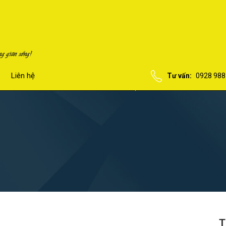
Liên hệ
Tư vấn:
0928 988
T