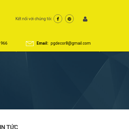
Kết nối với chúng tôi:
 966
Email:
pgdecor8@gmail.com
IN TỨC