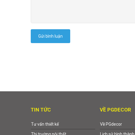
Gửi bình luận
TIN TỨC
VỀ PGDECOR
Tư vấn thiết kế
Về PGdecor
Thị trường nội thất
Lịch sử hình thành