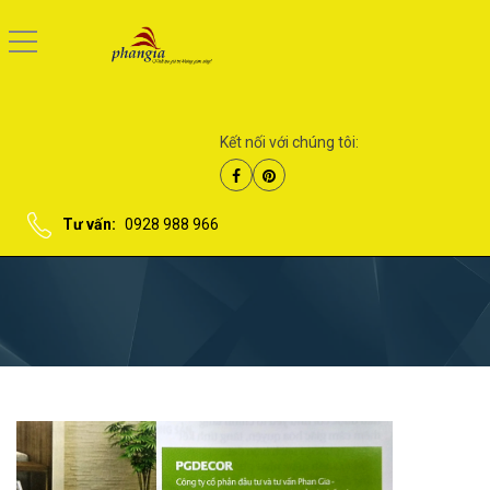
Kết nối với chúng tôi:
Tư vấn:
0928 988 966