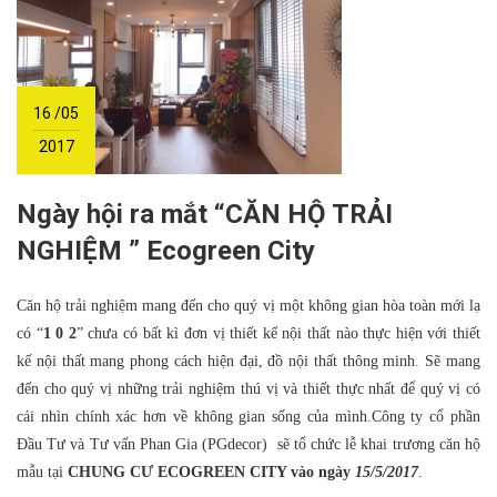
16 /05
2017
Ngày hội ra mắt “CĂN HỘ TRẢI
NGHIỆM ” Ecogreen City
Căn hộ trải nghiệm mang đến cho quý vị một không gian hòa toàn mới lạ
có “
1 0 2
” chưa có bất kì đơn vị thiết kế nội thất nào thực hiện với thiết
kế nội thất mang phong cách hiện đại, đồ nội thất thông minh. Sẽ mang
đến cho quý vị những trải nghiệm thú vị và thiết thực nhất để quý vị có
cái nhìn chính xác hơn về không gian sống của mình.Công ty cổ phần
Đầu Tư và Tư vấn Phan Gia (PGdecor) sẽ tổ chức lễ khai trương căn hộ
mẫu tại
CHUNG CƯ ECOGREEN CITY vào ngày
15/5/2017
.