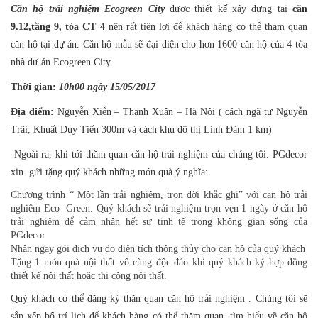
Căn hộ trải nghiệm Ecogreen City
được thiết kế xây dựng tại
căn
9.12,tầng 9, tòa CT 4
nên rất tiện lợi để khách hàng có thể tham quan
căn hộ tại dự án. Căn hộ mẫu sẽ đại diện cho hơn 1600 căn hộ của 4 tòa
nhà dự án Ecogreen City.
Thời gian:
10h00 ngày 15/05/2017
Địa điểm:
Nguyễn Xiển – Thanh Xuân – Hà Nội ( cách ngã tư Nguyễn
Trãi, Khuất Duy Tiến 300m và cách khu đô thị Linh Đàm 1 km)
Ngoài ra, khi tới thăm quan căn hộ trải nghiệm của chúng tôi. PGdecor
xin gửi tặng quý khách những món quà ý nghĩa:
Chương trình “ Một lần trải nghiệm, trọn đời khắc ghi” với căn hộ trải
nghiệm Eco- Green. Quý khách sẽ trải nghiệm trọn vẹn 1 ngày ở căn hộ
trải nghiệm để cảm nhận hết sự tinh tế trong không gian sống của
PGdecor
Nhận ngay gói dịch vụ đo diện tích thông thủy cho căn hộ của quý khách
Tặng 1 món quà nội thất vô cùng độc đáo khi quý khách ký hợp đồng
thiết kế nội thất hoặc thi công nội thất.
Quý khách có thể đăng ký thăn quan căn hộ trải nghiệm . Chúng tôi sẽ
sắp xếp bố trí lịch để khách hàng có thể thăm quan, tìm hiểu về căn hộ