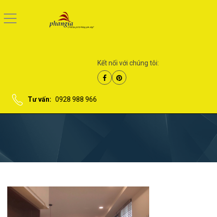
Kết nối với chúng tôi:
Tư vấn:
0928 988 966