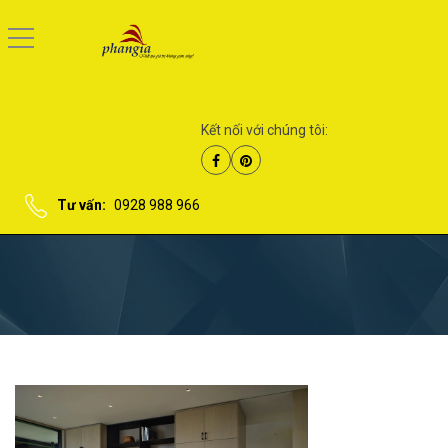
Kết nối với chúng tôi:
Tư vấn:
0928 988 966