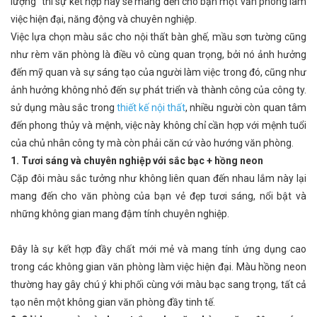
lượng" thì sự kết hợp này sẽ mang đến cho bạn một văn phòng làm
việc hiện đại, năng động và chuyên nghiệp.
Việc lựa chọn màu sắc cho nội thất bàn ghế, mầu sơn tường cũng
như rèm văn phòng là điều vô cùng quan trọng, bởi nó ảnh hưởng
đến mỹ quan và sự sáng tạo của người làm việc trong đó, cũng như
ảnh hưởng không nhỏ đến sự phát triển và thành công của công ty.
sử dụng màu sắc trong
thiết kế nội thất
, nhiều người còn quan tâm
đến phong thủy và mệnh, việc này không chỉ cần hợp với mệnh tuổi
của chủ nhân công ty mà còn phải căn cứ vào hướng văn phòng.
1. Tươi sáng và chuyên nghiệp với sắc bạc + hồng neon
Cặp đôi màu sắc tưởng như không liên quan đến nhau lắm này lại
mang đến cho văn phòng của bạn vẻ đẹp tươi sáng, nổi bật và
những không gian mang đậm tính chuyên nghiệp.
Đây là sự kết hợp đầy chất mới mẻ và mang tính ứng dụng cao
trong các không gian văn phòng làm việc hiện đại. Màu hồng neon
thường hay gây chú ý khi phối cùng với màu bạc sang trọng, tất cả
tạo nên một không gian văn phòng đầy tinh tế.