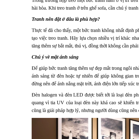
Trong trường hợp treo một bức tranh nằm ở vị trí trên
hài hòa. Khi treo tranh ở trên ghế sofa, cần chú ý tran
Tranh nên đặt ở đâu là phù hợp?
Thực tế đã cho thấy, một bức tranh không nhất định ph
tạo việc treo tranh. Hãy lựa chọn nhiều vị trí khác n
tăng thêm sự bắt mắt, thú vị, đồng thời không cần phả
Chú ý về mặt ánh sáng
Để giúp bức tranh tăng thêm sự đẹp mắt trong ngôi nhà
ánh sáng từ đèn hoặc tự nhiên để giúp không gian 
đừng nên để ánh nắng mặt trời, ánh điện lớn tiếp xúc tr
Đèn halogen và đèn LED được biết tới là loại đèn ph
quang vì tia UV của loại đèn này khá cao sẽ khiến tr
cũng là giải pháp hợp lý, nhưng người dùng cũng nên 