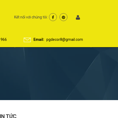
Kết nối với chúng tôi:
 966
Email:
pgdecor8@gmail.com
IN TỨC