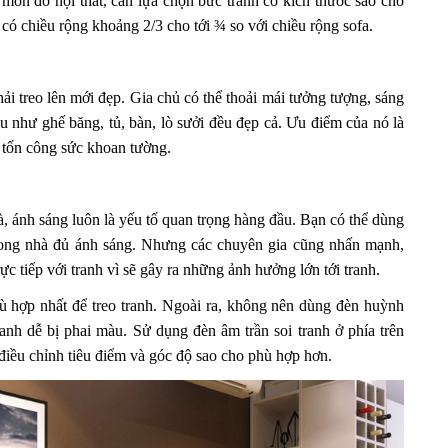
 món đồ nội thất, cần lựa chọn bức tranh có kích thước sao cho
h có chiều rộng khoảng 2/3 cho tới ¾ so với chiều rộng sofa.
ải treo lên mới đẹp. Gia chủ có thể thoải mái tưởng tượng, sáng
hau như ghế băng, tủ, bàn, lò sưởi đều đẹp cả. Ưu điểm của nó là
i tốn công sức khoan tường.
, ánh sáng luôn là yếu tố quan trọng hàng đầu. Bạn có thể dùng
trong nhà đủ ánh sáng. Nhưng các chuyên gia cũng nhấn mạnh,
ực tiếp với tranh vì sẽ gây ra những ảnh hưởng lớn tới tranh.
ù hợp nhất để treo tranh. Ngoài ra, không nên dùng đèn huỳnh
anh dễ bị phai màu. Sử dụng đèn âm trần soi tranh ở phía trên
điều chỉnh tiêu điểm và góc độ sao cho phù hợp hơn.