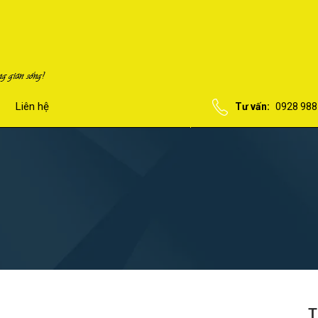
Liên hệ
Tư vấn:
0928 988
T