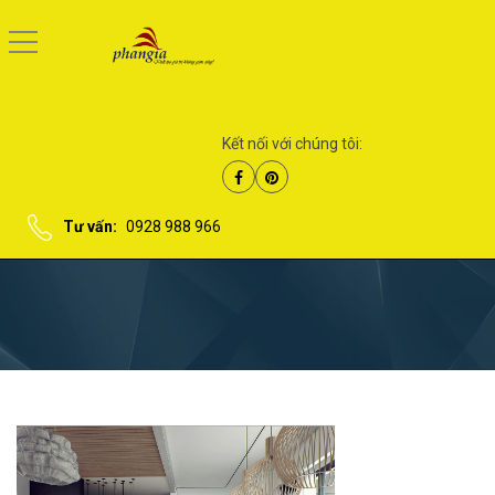
Kết nối với chúng tôi:
Tư vấn:
0928 988 966