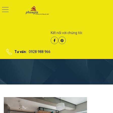
Kết nối với chúng tôi:
Tư vấn:
0928 988 966