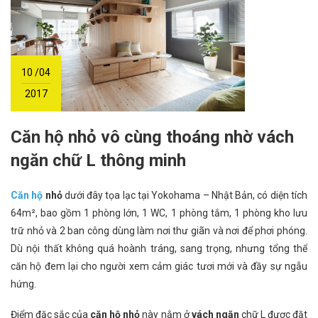
10 /04
2017
Căn hộ nhỏ vô cùng thoáng nhờ vách
ngăn chữ L thông minh
Căn hộ
nhỏ
dưới đây tọa lạc tại Yokohama – Nhật Bản, có diện tích
64m², bao gồm 1 phòng lớn, 1 WC, 1 phòng tắm, 1 phòng kho lưu
trữ nhỏ và 2 ban công dùng làm nơi thư giãn và nơi để phơi phóng.
Dù nội thất không quá hoành tráng, sang trọng, nhưng tổng thể
căn hộ đem lại cho người xem cảm giác tươi mới và đầy sự ngẫu
hứng.
Điểm đặc sắc của
căn hộ nhỏ
này nằm ở
vách ngăn
chữ L được đặt