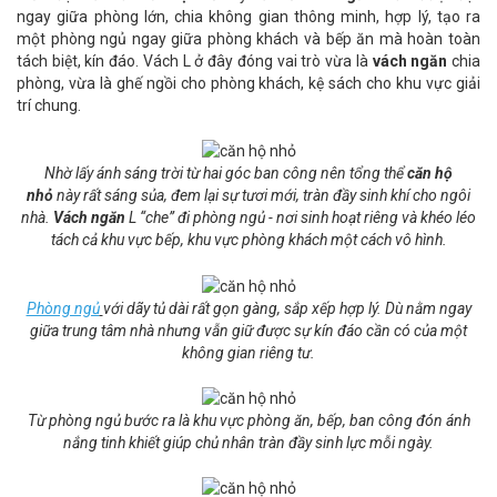
ngay giữa phòng lớn, chia không gian thông minh, hợp lý, tạo ra
một phòng ngủ ngay giữa phòng khách và bếp ăn mà hoàn toàn
tách biệt, kín đáo. Vách L ở đây đóng vai trò vừa là
vách ngăn
chia
phòng, vừa là ghế ngồi cho phòng khách, kệ sách cho khu vực giải
trí chung.
Nhờ lấy ánh sáng trời từ hai góc ban công nên tổng thể
căn hộ
nhỏ
này rất sáng sủa, đem lại sự tươi mới, tràn đầy sinh khí cho ngôi
nhà.
Vách ngăn
L “che” đi phòng ngủ - nơi sinh hoạt riêng và khéo léo
tách cả khu vực bếp, khu vực phòng khách một cách vô hình.
Phòng ngủ
với dãy tủ dài rất gọn gàng, sắp xếp hợp lý. Dù nằm ngay
giữa trung tâm nhà nhưng vẫn giữ được sự kín đáo cần có của một
không gian riêng tư.
Từ phòng ngủ bước ra là khu vực phòng ăn, bếp, ban công đón ánh
nắng tinh khiết giúp chủ nhân tràn đầy sinh lực mỗi ngày.