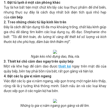
1. Đặt tủ lạnh ở một căn phòng khác
Tuy là hơi bất tiện một chút khi lấy các loại thực phẩm để chế biến,
nhưng thực sự đây là cách duy nhất bởi diện tích quá nhỏ hẹp
của
căn bếp
.
2. Treo những chiếc tủ lắp kính lên trên
Đây là cách để tận dụng tối đa mọi khoảng trống, chất liệu kính giúp
gia chủ dễ dàng tìm kiếm các loại dụng cụ, đồ đạc. Stephanie cho
biết:
“Tôi đã tính toán, đo lường kĩ càng để thiết kế số lượng và kích
thước kệ cho phù hợp, đảm bảo tính thẩm mỹ”.
Ngăn kéo nhỏ đựng dao, thìa, nĩa.
3. Thiết kế chỗ cắm dao ngay trên quầy bếp
Một vài khe hẹp để cắm dao được
thiết kế
ngay trên mặt đá của
quầy bếp, bên tay phải bồn rửa bát, rất gọn gàng và tiện lợi.
4. Đặt các lọ gia vị nằm ngang
Việc đặt các lọ gia vị nằm ngang, xếp gọn trong một ngăn kéo thấp,
rộng rãi là ý tưởng khá thông minh. Sách nấu ăn và các loại khay
được xếp gọn ở các ngăn kệ hai bên.
Những lọ gia vị nằm ngang gọn gàng và dễ tìm.