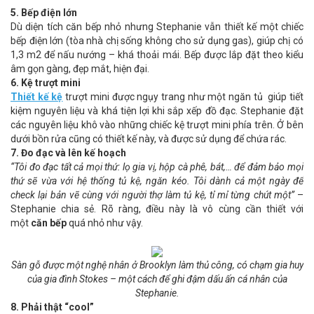
5. Bếp điện lớn
Dù diện tích căn bếp nhỏ nhưng Stephanie vẫn thiết kế một chiếc
bếp điện lớn (tòa nhà chị sống không cho sử dụng gas), giúp chị có
1,3 m2 để nấu nướng – khá thoải mái. Bếp được lắp đặt theo kiểu
âm gọn gàng, đẹp mắt, hiện đại.
6. Kệ trượt mini
Thiết kế kệ
trượt mini được ngụy trang như một ngăn tủ giúp tiết
kiệm nguyên liệu và khá tiện lợi khi sắp xếp đồ đạc. Stephanie đặt
các nguyên liệu khô vào những chiếc kệ trượt mini phía trên. Ở bên
dưới bồn rửa cũng có thiết kế này, và được sử dụng để chứa rác.
7. Đo đạc và lên kế hoạch
“Tôi đo đạc tất cả mọi thứ: lọ gia vị, hộp cà phê, bát,… để đảm bảo mọi
thứ sẽ vừa với hệ thống tủ kệ, ngăn kéo. Tôi dành cả một ngày để
check lại bản vẽ cùng với người thợ làm tủ kệ, tỉ mỉ từng chút một”
–
Stephanie chia sẻ. Rõ ràng, điều này là vô cùng cần thiết với
một
căn bếp
quá nhỏ như vậy.
Sàn gỗ được một nghệ nhân ở Brooklyn làm thủ công, có chạm gia huy
của gia đình Stokes – một cách để ghi đậm dấu ấn cá nhân của
Stephanie.
8. Phải thật “cool”