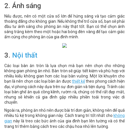
2. Ánh sáng
Nếu được, nên có một cửa sổ lớn để hứng sáng và tạo cảm giác
thoáng đãng cho không gian. Nếu không thể trổ cửa sổ, bạn sẽ phải
đầu tư ánh sáng cho phòng ăn này thật tốt. Bạn có thể chọn ánh
sáng trắng kèm theo một hoặc hai bóng đèn vàng để tạo cảm giác
ấm cúng cho phòng ăn của gia đình mình.
3.
Nội thất
Các loại bàn ăn tròn là lựa chọn mà bạn nên chọn cho những
không gian phòng ăn nhỏ. Bàn tròn sẽ giúp tiết kiệm và phù hợp với
nhiều kiểu không gian hơn các loại bàn vuông. Một lời khuyên cho
bạn là nên chọn các loại bàn ăn được
thiết kế
theo phong cách hiện
đại, vì phong cách này dựa trên sự đơn giản và tiện dụng. Tránh các
loại bàn ghế ăn quá cồng kềnh, rườm rà, chúng có thể rất đẹp mắt,
nhưng sẽ khiến cả gia đình gặp nhiều phiền toái trong việc di
chuyển.
Ngoài ra, phòng ăn nhỏ nên được bài trí đơn giản, không nên để quá
nhiều tủ kệ trong không gian này. Cách trang trí tốt nhất cho
không
gian
này là treo các bức ảnh của gia đình bạn lên tường và có thể
trang trí thêm bằng cách treo các chậu hoa nhỏ lên tường.