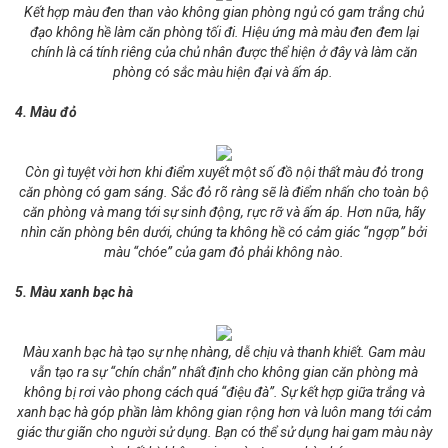
Kết hợp màu đen than vào không gian phòng ngủ có gam trắng chủ
đạo không hề làm căn phòng tối đi. Hiệu ứng mà màu đen đem lại
chính là cá tính riêng của chủ nhân được thể hiện ở đây và làm căn
phòng có sắc màu hiện đại và ấm áp.
4. Màu đỏ
Còn gì tuyệt vời hơn khi điểm xuyết một số đồ nội thất màu đỏ trong
căn phòng có gam sáng. Sắc đỏ rõ ràng sẽ là điểm nhấn cho toàn bộ
căn phòng và mang tới sự sinh động, rực rỡ và ấm áp. Hơn nữa, hãy
nhìn căn phòng bên dưới, chúng ta không hề có cảm giác “ngợp” bởi
màu “chóe” của gam đỏ phải không nào.
5. Màu xanh bạc hà
Màu xanh bạc hà tạo sự nhẹ nhàng, dễ chịu và thanh khiết. Gam màu
vẫn tạo ra sự “chín chắn” nhất định cho không gian căn phòng mà
không bị rơi vào phong cách quá “điệu đà”. Sự kết hợp giữa trắng và
xanh bạc hà góp phần làm không gian rộng hơn và luôn mang tới cảm
giác thư giãn cho người sử dụng. Bạn có thể sử dụng hai gam màu này