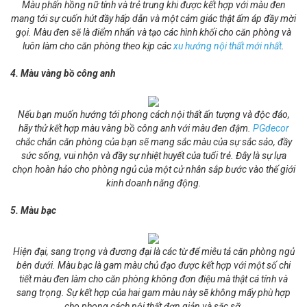
Màu phấn hồng nữ tính và trẻ trung khi được kết hợp với màu đen
mang tới sự cuốn hút đầy hấp dẫn và một cảm giác thật ấm áp đầy mời
gọi. Màu đen sẽ là điểm nhấn và tạo các hình khối cho căn phòng và
luôn làm cho căn phòng theo kịp các
xu hướng nội thất mới nhất
.
4. Màu vàng bồ công anh
Nếu bạn muốn hướng tới phong cách nội thất ấn tượng và độc đáo,
hãy thử kết hợp màu vàng bồ công anh với màu đen đậm.
PGdecor
chắc chắn căn phòng của bạn sẽ mang sắc màu của sự sắc sảo, đầy
sức sống, vui nhộn và đầy sự nhiệt huyết của tuổi trẻ. Đây là sự lựa
chọn hoàn hảo cho phòng ngủ của một cử nhân sắp bước vào thế giới
kinh doanh năng động.
5. Màu bạc
Hiện đại, sang trọng và đương đại là các từ để miêu tả căn phòng ngủ
bên dưới. Màu bạc là gam màu chủ đạo được kết hợp với một số chi
tiết màu đen làm cho căn phòng không đơn điệu mà thật cá tính và
sang trọng. Sự kết hợp của hai gam màu này sẽ không mấy phù hợp
cho phong cách nội thất đơn giản và sặc sỡ.