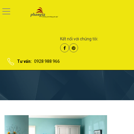
Kết nối với chúng tôi:
Tư vấn:
0928 988 966