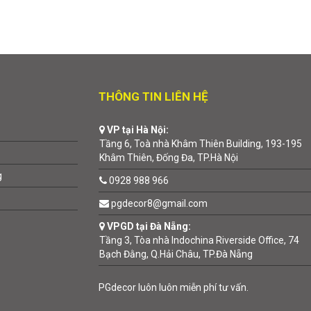
THÔNG TIN LIÊN HỆ
VP tại Hà Nội:
Tầng 6, Toà nhà Khâm Thiên Building, 193-195
Khâm Thiên, Đống Đa, TP.Hà Nội
g
0928 988 966
pgdecor8@gmail.com
VPGD tại Đà Nẵng:
Tầng 3, Tòa nhà Indochina Riverside Office, 74
Bạch Đằng, Q.Hải Châu, TP.Đà Nẵng
PGdecor luôn luôn miễn phí tư vấn.