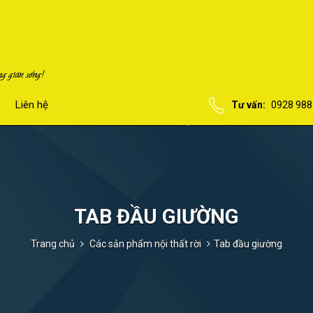
Liên hệ
Tư vấn:
0928 988
TAB ĐẦU GIƯỜNG
Trang chủ
Các sản phẩm nội thất rời
Tab đầu giường