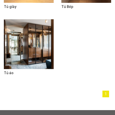
Tủ giầy
Tủ Bếp
Tủ áo
1